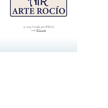
© 2035 Creado por B'ELLA
con
Wix.com