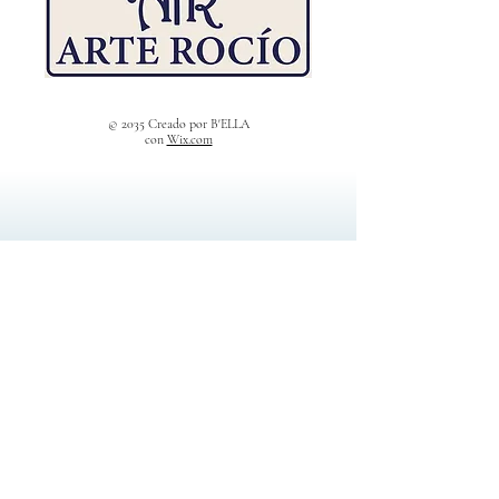
© 2035 Creado por B'ELLA
con
Wix.com