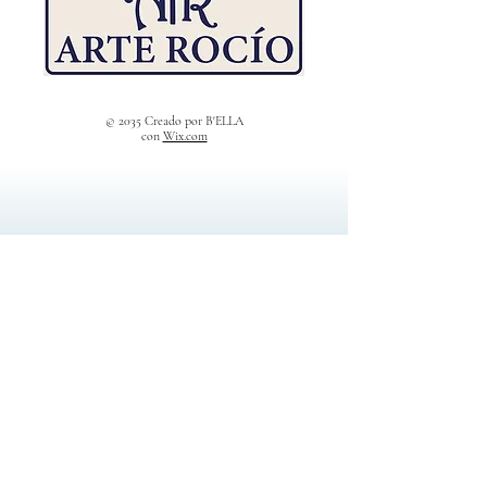
© 2035 Creado por B'ELLA
con
Wix.com