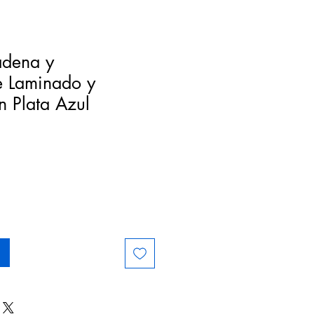
adena y
e Laminado y
n Plata Azul