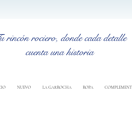
u rincón rociero
, donde cada detalle
cuenta una historia
CIO
NUEVO
LA GARROCHA
ROPA
COMPLEMENT