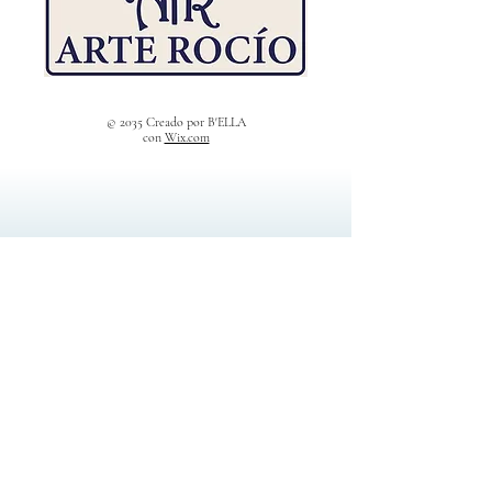
© 2035 Creado por B'ELLA
con
Wix.com