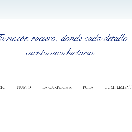
u rincón rociero
, donde cada detalle
cuenta una historia
CIO
NUEVO
LA GARROCHA
ROPA
COMPLEMENT