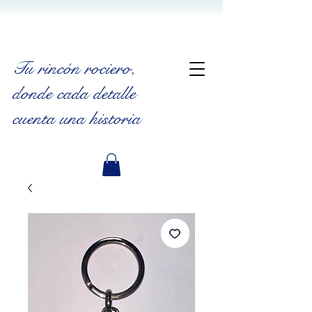
Tu rincón rociero
,
donde cada detalle
cuenta una historia