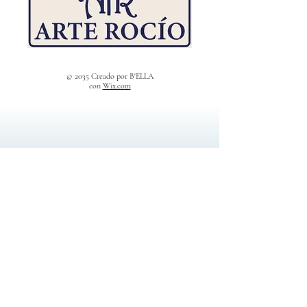
© 2035 Creado por B'ELLA
con
Wix.com