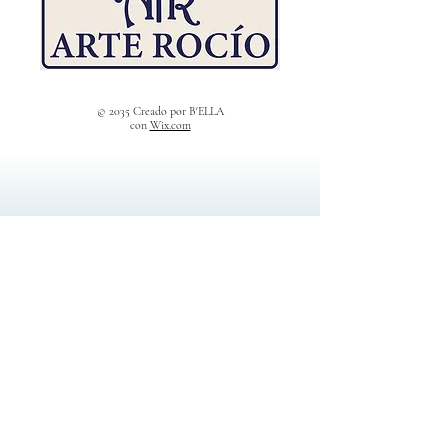
© 2035 Creado por B'ELLA
con
Wix.com