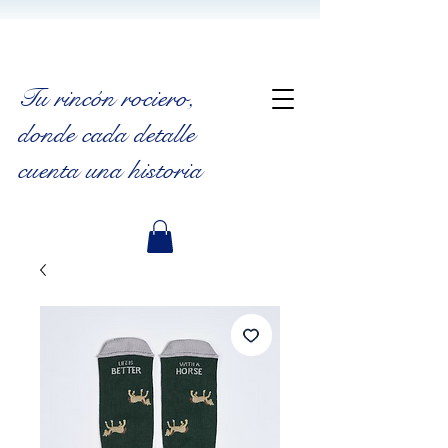
Tu rincón rociero
,
donde cada detalle
cuenta una historia