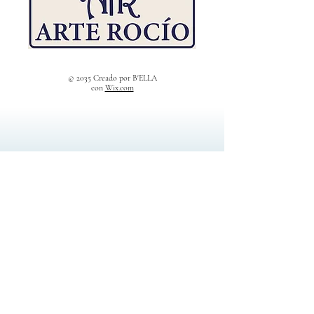
© 2035 Creado por B'ELLA
con
Wix.com