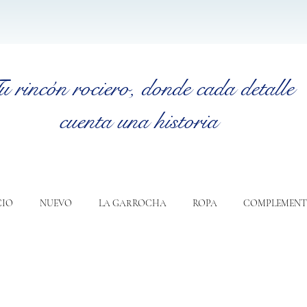
u rincón rociero
, donde cada detalle
cuenta una historia
CIO
NUEVO
LA GARROCHA
ROPA
COMPLEMENT