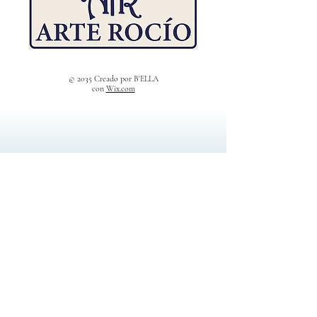
© 2035 Creado por B'ELLA
con
Wix.com